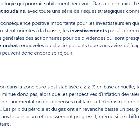
logie qui pourrait subitement décevoir. Dans ce contexte, l'é
et soudains
, avec toute une série de risques stratégiques conn
conséquence positive importante pour les investisseurs en quête
restent orientés à la hausse, les
investissements
passés commen
énérales des actionnaires pour de dividendes qui sont presque 
 rachat
renouvelés ou plus importants (que vous aviez déjà ap
 peuvent donc encore se réjouir.
on dans la zone euro s'est stabilisée à 2,2 % en base annuelle, t
 diminue donc pas, alors que les perspectives d'inflation devrai
es de l'augmentation des dépenses militaires et d'infrastructure
l. Les prix du pétrole et du gaz ont en revanche baissé un peu 
ns le sens d'un refroidissement progressif, même si ce chiffre
aire.