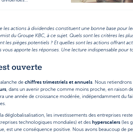
dividendes...
e les actions à dividendes constituent une bonne base pour l
ist du Groupe KBC, à ce sujet. Quels sont les critères les p
nt les pièges potentiels ? Et quelles sont les actions offrant
 vous apporte les réponses. Une lecture indispensable pour tou
est ouverte
avalanche de
chiffres trimestriels et annuels
. Nous retiendrons 
urs
, dans un avenir proche comme moins proche, en raison de 
sera une année de croissance modérée, indépendamment du fait
es.
a déglobalisalisation, les investissements des entreprises reste
ntreprises technologiques mondiales)
et des
hyperscalers
(les 
e, est une conséquence positive. Nous avons beaucoup de petite