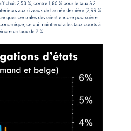
 affichait 2,58 %, contre 1,86 % pour le taux à 2
nférieurs aux niveaux de l'année dernière (2,99 %
s banques centrales devraient encore poursuivre
 économique, ce qui maintiendra les taux courts à
eindre un taux de 2 %.