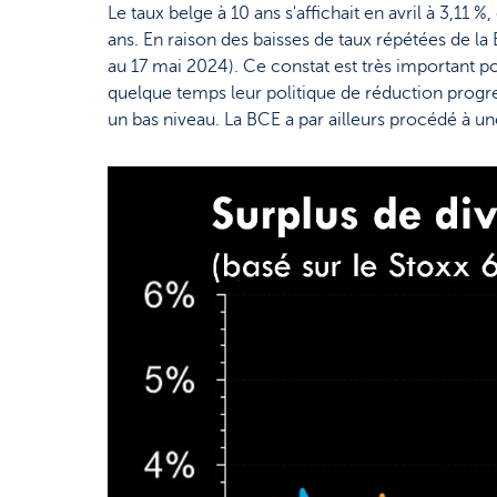
Le taux belge à 10 ans s'affichait en avril à 3,11 
ans. En raison des baisses de taux répétées de la
au 17 mai 2024). Ce constat est très important po
quelque temps leur politique de réduction progres
un bas niveau. La BCE a par ailleurs procédé à un