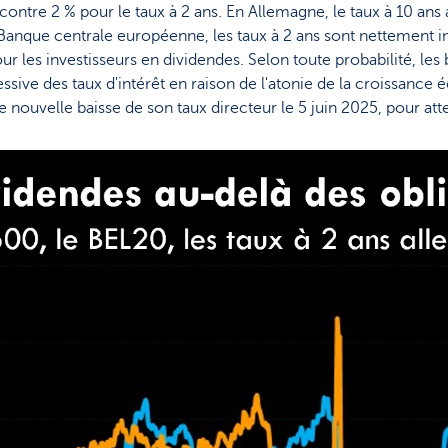
%, contre 2 % pour le taux à 2 ans. En Allemagne, le taux à 10 ans
 Banque centrale européenne, les taux à 2 ans sont nettement i
ur les investisseurs en dividendes. Selon toute probabilité, le
sive des taux d'intérêt en raison de l'atonie de la croissance
e nouvelle baisse de son taux directeur le 5 juin 2025, pour att