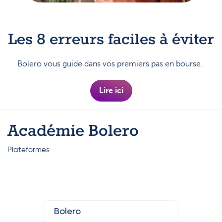
Support
Stratégie & Analyse
Documents
Les 8 erreurs faciles à éviter
Questions fréquemment posées
Bolero vous guide dans vos premiers pas en bourse.
Lexique
Lire ici
Académie Bolero
Plateformes
Bolero