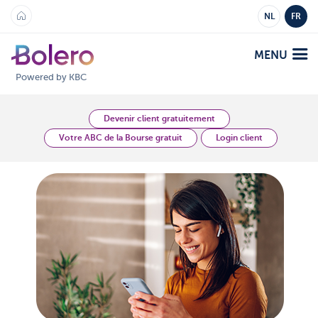
NL
FR
MENU
Powered by KBC
Analyses et Vision
Devenir client gratuitement
Votre ABC de la Bourse gratuit
Login client
Plateformes
Bolero
Offre
Mobile
Marchés
Académie
Produits
Produits
Tarifs
Plateformes