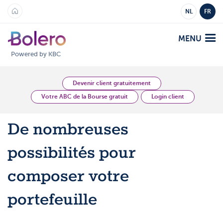
NL
FR
MENU
Powered by KBC
Analyses et Vision
Devenir client gratuitement
Votre ABC de la Bourse gratuit
Login client
Plateformes
De nombreuses
Bolero
Offre
possibilités pour
Mobile
Marchés
Académie
composer votre
Produits
Produits
portefeuille
Tarifs
Plateformes