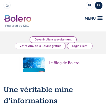
NL
FR
MENU
Powered by KBC
Analyses et Vision
Devenir client gratuitement
Votre ABC de la Bourse gratuit
Login client
Plateformes
Le Blog de Bolero
Bolero
Offre
Mobile
Topic
Marchés
Académie
Topic
Une véritable mine
Produits
Produits
Tarifs
Topic
d'informations
Plateformes