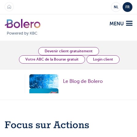
NL
FR
MENU
Powered by KBC
Analyses et Vision
Devenir client gratuitement
Votre ABC de la Bourse gratuit
Login client
Plateformes
Le Blog de Bolero
Bolero
Offre
Mobile
Topic
Marchés
Académie
Topic
Produits
Produits
Tarifs
Focus sur Actions
Topic
Plateformes