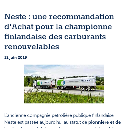
Topic
Support
Stratégie & Analyse
Le monde des ETF
Neste : une recommandation
Documents
d'Achat pour la championne
Nos analystes
Questions fréquemment posées
finlandaise des carburants
Lexique
renouvelables
12 juin 2019
L'ancienne compagnie pétrolière publique finlandaise
Neste est passée aujourd'hui au statut de
pionnière et de