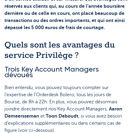
Support
Stratégie & Analyse
réservés aux clients qui, au cours de l’année boursière
dernière ou de celle en cours, ont placé beaucoup de
Documents
transactions ou des ordres importants, et qui ont ainsi
dépassé les 5 000 euros de frais de courtage.
Questions fréquemment posées
Lexique
Quels sont les avantages du
service Privilège ?
Trois Key Account Managers
dévoués
Bien entendu, vous pouvez toujours compter sur
l’expertise de l’Orderdesk Bolero, tous les jours de
Bourse, de 8h à 22h. En plus, vous pouvez désormais
joindre directement nos
Key Account Managers,
Aaron
Demeersseman
et
Toon Deboudt
, si vous avez besoin
d’explications supplémentaires ou dans certains cas de
figure (voir ci-dessous).