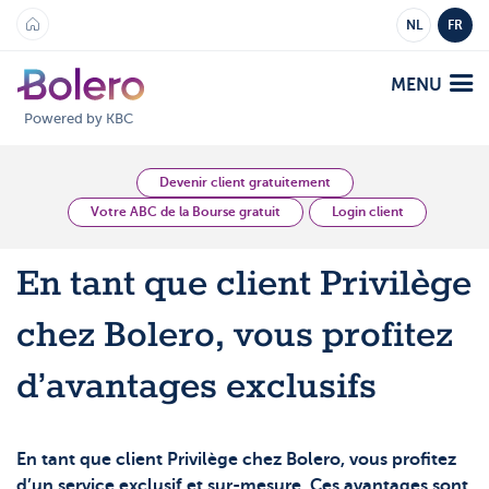
NL
FR
MENU
Powered by KBC
Analyses et Vision
Devenir client gratuitement
Votre ABC de la Bourse gratuit
Login client
Plateformes
En tant que client Privilège
Bolero
Offre
chez Bolero, vous profitez
Mobile
Marchés
Académie
d’avantages exclusifs
Produits
Produits
Tarifs
En tant que client Privilège chez Bolero, vous profitez
Plateformes
d’un service exclusif et sur-mesure. Ces avantages sont