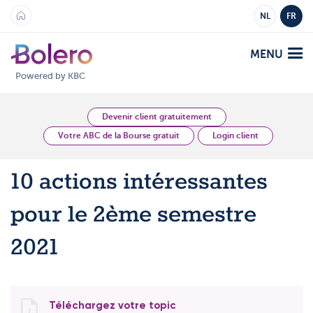
NL
FR
MENU
Powered by KBC
Analyses et Vision
Devenir client gratuitement
Votre ABC de la Bourse gratuit
Login client
Plateformes
10 actions intéressantes
Bolero
Offre
pour le 2ème semestre
Mobile
Marchés
Académie
2021
Produits
Produits
Tarifs
Plateformes
Téléchargez votre topic