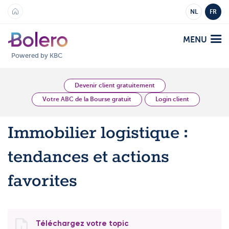
NL
FR
MENU
Powered by KBC
Analyses et Vision
Devenir client gratuitement
Votre ABC de la Bourse gratuit
Login client
Plateformes
Immobilier logistique :
Bolero
Offre
tendances et actions
Mobile
Marchés
Académie
favorites
Produits
Produits
Tarifs
Plateformes
Téléchargez votre topic