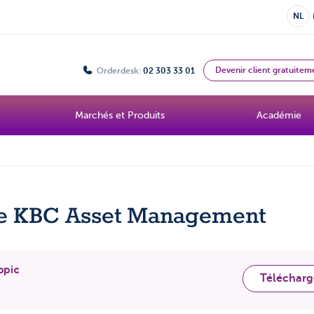
NL
Devenir client gratuitem
Orderdesk:
02 303 33 01
Marchés et Produits
Académie
 de KBC Asset Management
opic
Télécharg