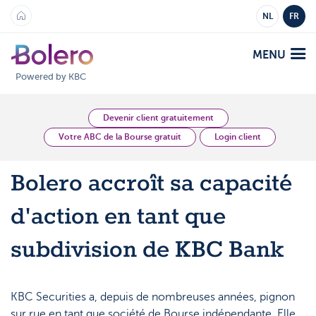
NL
FR
MENU
Powered by KBC
Analyses et Vision
Devenir client gratuitement
Votre ABC de la Bourse gratuit
Login client
Plateformes
Bolero accroît sa capacité
Bolero
Offre
d'action en tant que
Mobile
Marchés
Académie
subdivision de KBC Bank
Produits
Produits
Tarifs
KBC Securities a, depuis de nombreuses années, pignon
Plateformes
sur rue en tant que société de Bourse indépendante. Elle