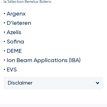
Support
la Sélection Benelux Bolero.
Stratégie & Analyse
Documents
• Argenx
• D’Ieteren
Questions fréquemment posées
• Azelis
Lexique
• Sofina
• DEME
• Ion Beam Applications (IBA)
• EVS
Disclaimer