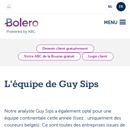
NL
FR
MENU
Powered by KBC
Analyses et Vision
Devenir client gratuitement
Votre ABC de la Bourse gratuit
Login client
Plateformes
Bolero
L'équipe de Guy Sips
Offre
Mobile
Marchés
Académie
Produits
Notre analyste Guy Sips a également opté pour une
Produits
Tarifs
équipe continentale cette année (lisez : uniquement des
Plateformes
coureurs belges). Ce sont toutes des entreprises issues de