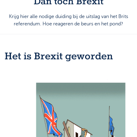
Dan toch Brexit
Support
Strategie & Analyse
Krijg hier alle nodige duiding bij de uitslag van het Brits
Documentcenter
referendum. Hoe reageren de beurs en het pond?
Veelgestelde vragen
Lexicon
Het is Brexit geworden