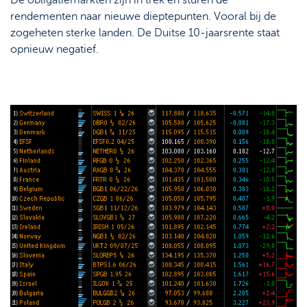
De obligatiemarkten zijn in trek en sturen de
rendementen naar nieuwe dieptepunten. Vooral bij de
zogeheten sterke landen. De Duitse 10-jaarsrente staat
opnieuw negatief.