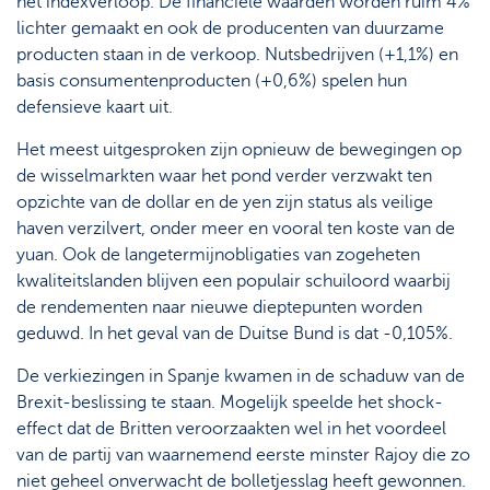
het indexverloop. De financiële waarden worden ruim 4%
lichter gemaakt en ook de producenten van duurzame
producten staan in de verkoop. Nutsbedrijven (+1,1%) en
basis consumentenproducten (+0,6%) spelen hun
defensieve kaart uit.
Het meest uitgesproken zijn opnieuw de bewegingen op
de wisselmarkten waar het pond verder verzwakt ten
opzichte van de dollar en de yen zijn status als veilige
haven verzilvert, onder meer en vooral ten koste van de
yuan. Ook de langetermijnobligaties van zogeheten
kwaliteitslanden blijven een populair schuiloord waarbij
de rendementen naar nieuwe dieptepunten worden
geduwd. In het geval van de Duitse Bund is dat -0,105%.
De verkiezingen in Spanje kwamen in de schaduw van de
Brexit-beslissing te staan. Mogelijk speelde het shock-
effect dat de Britten veroorzaakten wel in het voordeel
van de partij van waarnemend eerste minster Rajoy die zo
niet geheel onverwacht de bolletjesslag heeft gewonnen.