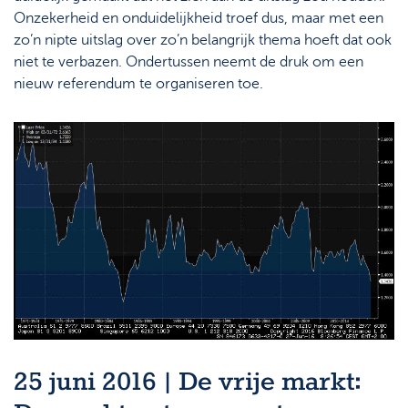
Onzekerheid en onduidelijkheid troef dus, maar met een
zo’n nipte uitslag over zo’n belangrijk thema hoeft dat ook
niet te verbazen. Ondertussen neemt de druk om een
nieuw referendum te organiseren toe.
25 juni 2016 | De vrije markt: