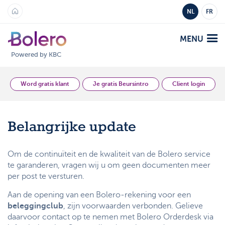
NL
FR
MENU
Powered by KBC
Analyse en Inzicht
Word gratis klant
Je gratis Beursintro
Client login
Platformen
Belangrijke update
Bolero
Aanbod
Om de continuïteit en de kwaliteit van de Bolero service
Mobile
te garanderen, vragen wij u om geen documenten meer
Markten
Academy
per post te versturen.
Producten
Producten
Aan de opening van een Bolero-rekening voor een
Tarieven
beleggingclub
, zijn voorwaarden verbonden. Gelieve
Platformen
daarvoor contact op te nemen met Bolero Orderdesk via