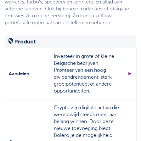
warrants, turbo's, speeders en sprinters. En altijd aan
Support
Strategie & Analyse
scherpe tarieven. Ook bij beursintroducties of obligatie-
emissies zit u op de eerste rij. Zo kunt u zelf uw
Documentcenter
portefeuille optimaal samenstellen en beheren.
Veelgestelde vragen
Product
Lexicon
Investeer in grote of kleine
Belgische bedrijven.
Profiteer van een hoog
Aandelen
►
dividendrendement, sterk
groeipotentieel of andere
opportuniteiten.
Crypto zijn digitale activa die
wereldwijd steeds meer aan
belang winnen. Door deze
nieuwe toevoeging biedt
Bolero je de mogelijkheid