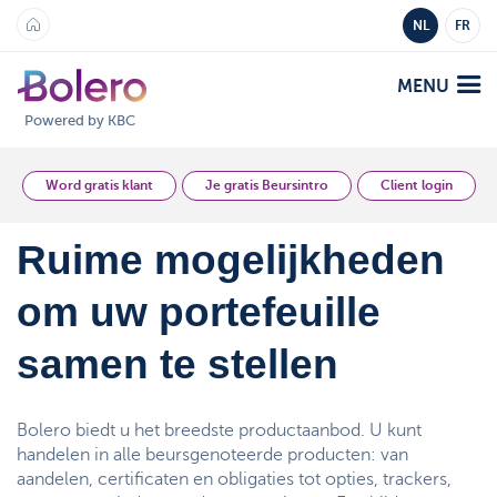
NL
FR
MENU
Powered by KBC
Analyse en Inzicht
Word gratis klant
Je gratis Beursintro
Client login
Platformen
Ruime mogelijkheden
om uw portefeuille
Bolero
Aanbod
Mobile
samen te stellen
Markten
Academy
Producten
Producten
Bolero biedt u het breedste productaanbod. U kunt
Tarieven
handelen in alle beursgenoteerde producten: van
Platformen
aandelen, certificaten en obligaties tot opties, trackers,