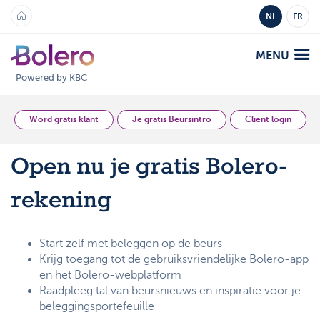
NL
FR
MENU
Powered by KBC
Analyse en Inzicht
Word gratis klant
Je gratis Beursintro
Client login
Open nu je gratis Bolero-
Platformen
rekening
Bolero
Aanbod
Mobile
Markten
Academy
Start zelf met beleggen op de beurs
Krijg toegang tot de gebruiksvriendelijke Bolero-app
Producten
en het Bolero-webplatform
Producten
Tarieven
Raadpleeg tal van beursnieuws en inspiratie voor je
Platformen
beleggingsportefeuille