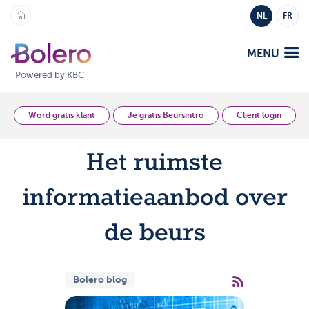
NL
FR
MENU
Powered by KBC
Analyse en Inzicht
Word gratis klant
Je gratis Beursintro
Client login
Het ruimste
Platformen
Bolero
informatieaanbod over
Aanbod
Mobile
de beurs
Markten
Academy
Producten
Producten
Tarieven
Bolero blog
Platformen