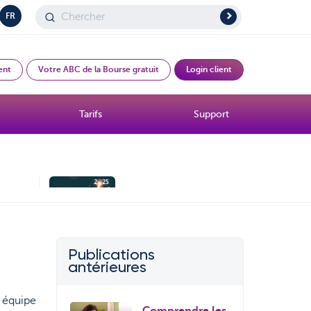
FR
ent
Votre ABC de la Bourse gratuit
Login client
Tarifs
Support
Topic
s
Publications
antérieures
e équipe