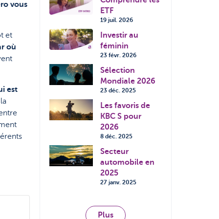
Comprendre les
ro vous
ETF
19 juil. 2026
t et
Investir au
féminin
ar où
23 févr. 2026
vent
Sélection
Mondiale 2026
i est
23 déc. 2025
la
Les favoris de
 entre
KBC S pour
ement
2026
férents
8 déc. 2025
Secteur
automobile en
2025
27 janv. 2025
Plus