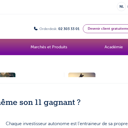
NL
Devenir client gratuitem
Orderdesk:
02 303 33 01
Marchés et Produits
Académie
Topic
Topic
Le monde des ETF
Nos analyste
me son 11 gagnant ?
Chaque investisseur autonome est l’entraineur de sa propr