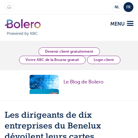
NL
FR
MENU
Powered by KBC
Analyses et Vision
Devenir client gratuitement
Votre ABC de la Bourse gratuit
Login client
Plateformes
Le Blog de Bolero
Bolero
Offre
Mobile
Topic
Marchés
Académie
Topic
Les dirigeants de dix
Produits
Produits
Tarifs
entreprises du Benelux
Topic
Plateformes
dévoilent leurs cartes