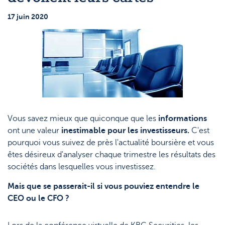
Topic
Support
Stratégie & Analyse
17 juin 2020
Le monde des ETF
Documents
Nos analystes
Questions fréquemment posées
Lexique
Vous savez mieux que quiconque que les
informations
ont une valeur
inestimable pour les investisseurs.
C'est
pourquoi vous suivez de près l'actualité boursière et vous
êtes désireux d'analyser chaque trimestre les résultats des
sociétés dans lesquelles vous investissez.
Mais que se passerait-il si vous pouviez entendre le
CEO ou le CFO ?