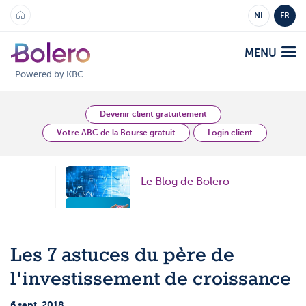
NL
FR
MENU
Powered by KBC
Analyses et Vision
Devenir client gratuitement
Votre ABC de la Bourse gratuit
Login client
Plateformes
Le Blog de Bolero
Bolero
Offre
Mobile
Topic
Marchés
Académie
Topic
Les 7 astuces du père de
Produits
Produits
Tarifs
l'investissement de croissance
Topic
Plateformes
6 sept. 2018