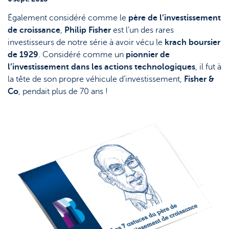
Topic
Support
Stratégie & Analyse
Également considéré comme le
père de l’investissement
Le monde des ETF
Documents
de croissance
,
Philip Fisher
est l’un des rares
investisseurs de notre série à avoir vécu le
krach boursier
Nos analystes
Questions fréquemment posées
de 1929
. Considéré comme un
pionnier de
l’investissement dans les actions technologiques
, il fut à
Lexique
la tête de son propre véhicule d’investissement,
Fisher &
Co
, pendait plus de 70 ans !