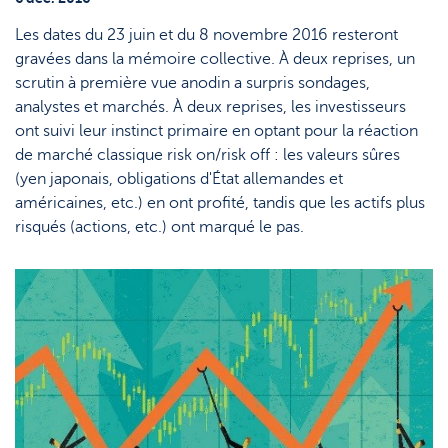
Topic
Support
Stratégie & Analyse
Les dates du 23 juin et du 8 novembre 2016 resteront
Le monde des ETF
Documents
gravées dans la mémoire collective. À deux reprises, un
scrutin à première vue anodin a surpris sondages,
Nos analystes
Questions fréquemment posées
analystes et marchés. À deux reprises, les investisseurs
ont suivi leur instinct primaire en optant pour la réaction
Lexique
de marché classique risk on/risk off : les valeurs sûres
(yen japonais, obligations d'État allemandes et
américaines, etc.) en ont profité, tandis que les actifs plus
risqués (actions, etc.) ont marqué le pas.