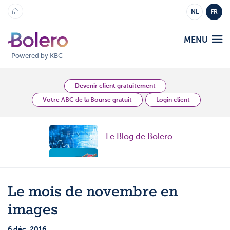
NL
FR
MENU
Powered by KBC
Analyses et Vision
Devenir client gratuitement
Votre ABC de la Bourse gratuit
Login client
Plateformes
Le Blog de Bolero
Bolero
Offre
Mobile
Topic
Marchés
Académie
Topic
Le mois de novembre en
Produits
Produits
Tarifs
images
Topic
Plateformes
6 déc. 2016