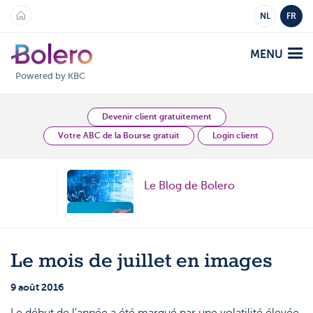
NL
FR
MENU
Powered by KBC
Analyses et Vision
Devenir client gratuitement
Votre ABC de la Bourse gratuit
Login client
Plateformes
Le Blog de Bolero
Bolero
Offre
Mobile
Topic
Marchés
Académie
Topic
Le mois de juillet en images
Produits
Produits
Tarifs
Topic
9 août 2016
Plateformes