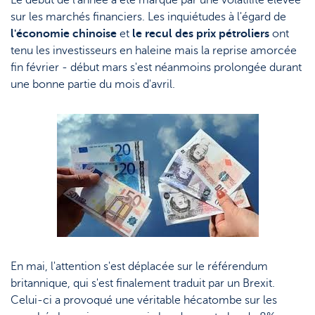
Le début de l'année a été marqué par une volatilité élevée
Topic
Support
Stratégie & Analyse
sur les marchés financiers. Les inquiétudes à l'égard de
l'économie chinoise
et
le recul des prix pétroliers
ont
Le monde des ETF
Documents
tenu les investisseurs en haleine mais la reprise amorcée
Nos analystes
Questions fréquemment posées
fin février - début mars s'est néanmoins prolongée durant
une bonne partie du mois d'avril.
Lexique
En mai, l'attention s'est déplacée sur le référendum
britannique, qui s'est finalement traduit par un Brexit.
Celui-ci a provoqué une véritable hécatombe sur les