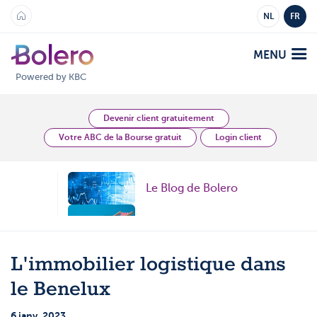
NL
FR
MENU
Powered by KBC
Analyses et Vision
Devenir client gratuitement
Votre ABC de la Bourse gratuit
Login client
Plateformes
Le Blog de Bolero
Bolero
Offre
Mobile
Topic
Marchés
Académie
Topic
L'immobilier logistique dans
Produits
Produits
Tarifs
le Benelux
Topic
Plateformes
6 janv. 2023