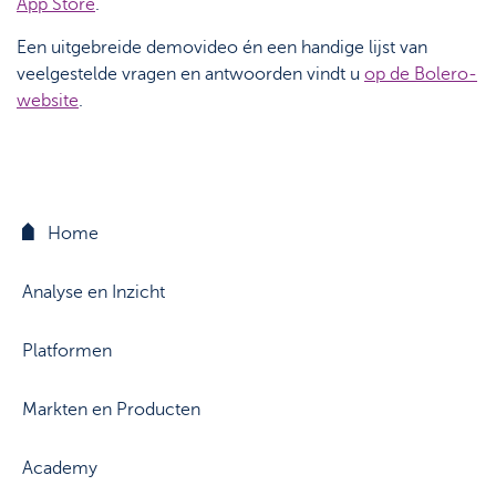
App Store
.
Support
Strategie & Analyse
Een uitgebreide demovideo én een handige lijst van
Documentcenter
veelgestelde vragen en antwoorden vindt u
op de Bolero-
website
.
Veelgestelde vragen
Lexicon
Home
Analyse en Inzicht
Platformen
Markten en Producten
Academy