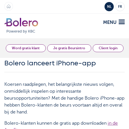
NL
FR
MENU
Powered by KBC
Analyse en Inzicht
Word gratis klant
Je gratis Beursintro
Client login
Bolero lanceert iPhone-app
Platformen
Bolero
Aanbod
Koersen raadplegen, het belangrijkste nieuws volgen,
Mobile
onmiddellijk inspelen op interessante
Markten
Academy
beursopportuniteiten? Met de handige Bolero iPhone-app
hebben Bolero-klanten de beurs voortaan altijd en overal
Producten
Producten
bij de hand.
Tarieven
Platformen
Bolero-klanten kunnen de gratis app downloaden
in de