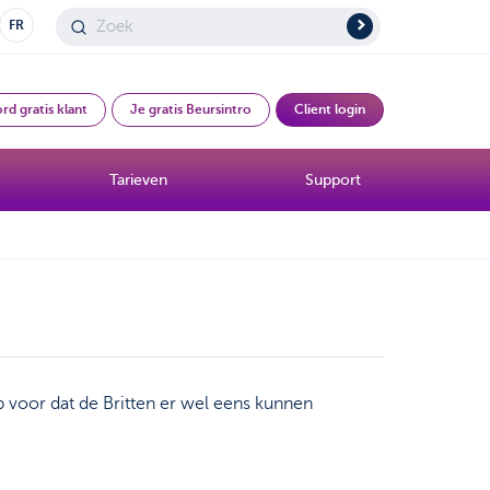
FR
rd gratis klant
Je gratis Beursintro
Client login
Tarieven
Support
p voor dat de Britten er wel eens kunnen