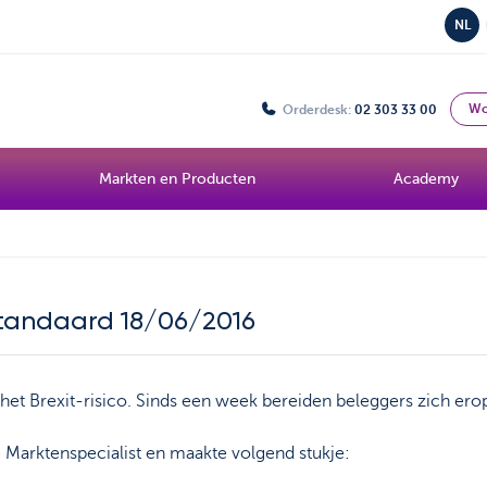
NL
Wo
Orderdesk:
02 303 33 00
Markten en Producten
Academy
 Standaard 18/06/2016
n het Brexit-risico. Sinds een week bereiden beleggers zich ero
e Marktenspecialist en maakte volgend stukje: