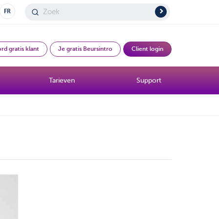
FR
rd gratis klant
Je gratis Beursintro
Client login
Tarieven
Support