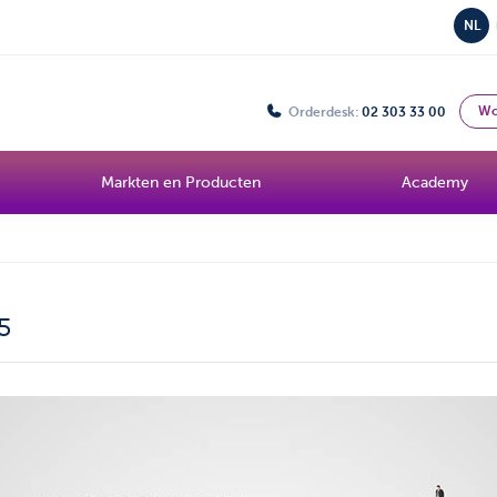
NL
Wo
Orderdesk:
02 303 33 00
Markten en Producten
Academy
5