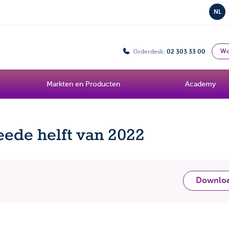
NL
Wo
Orderdesk:
02 303 33 00
Markten en Producten
Academy
eede helft van 2022
Downlo