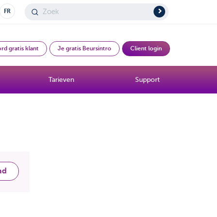
FR
rd gratis klant
Je gratis Beursintro
Client login
Tarieven
Support
ad