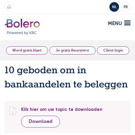
NL
FR
MENU
Powered by KBC
Analyse en Inzicht
Word gratis klant
Je gratis Beursintro
Client login
10 geboden om in
Platformen
bankaandelen te beleggen
Bolero
Aanbod
Mobile
Markten
Academy
Klik hier om uw topic te downloaden
Producten
Producten
Tarieven
Download
Platformen