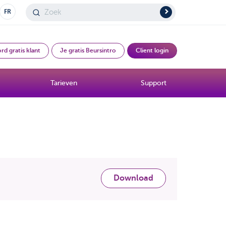
FR
rd gratis klant
Je gratis Beursintro
Client login
Tarieven
Support
Download