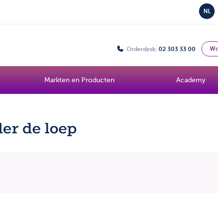
NL
Wo
Orderdesk:
02 303 33 00
Markten en Producten
Academy
der de loep