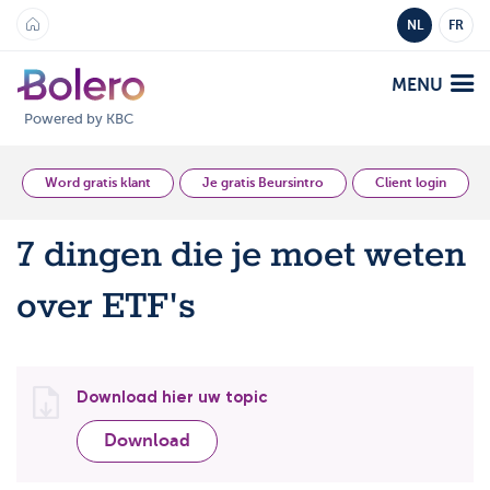
NL
FR
MENU
Powered by KBC
Analyse en Inzicht
Word gratis klant
Je gratis Beursintro
Client login
7 dingen die je moet weten
Platformen
over ETF's
Bolero
Aanbod
Mobile
Markten
Academy
Download hier uw topic
Producten
Producten
Tarieven
Download
Platformen