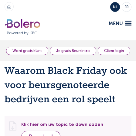
NL
FR
MENU
Powered by KBC
Analyse en Inzicht
Word gratis klant
Je gratis Beursintro
Client login
Waarom Black Friday ook
Platformen
voor beursgenoteerde
Bolero
Aanbod
Mobile
bedrijven een rol speelt
Markten
Academy
Producten
Producten
Tarieven
Klik hier om uw topic te downloaden
Platformen