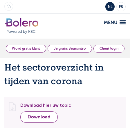
NL
FR
MENU
Powered by KBC
Analyse en Inzicht
Word gratis klant
Je gratis Beursintro
Client login
Het sectoroverzicht in
Platformen
tijden van corona
Bolero
Aanbod
Mobile
Markten
Academy
Download hier uw topic
Producten
Producten
Tarieven
Download
Platformen