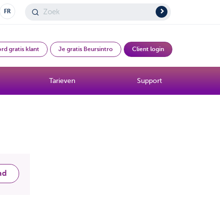
FR
rd gratis klant
Je gratis Beursintro
Client login
Tarieven
Support
ad