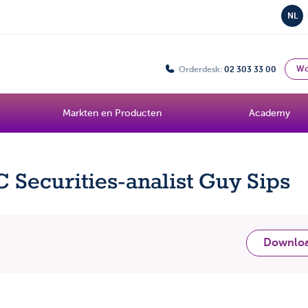
NL
Wo
Orderdesk:
02 303 33 00
Markten en Producten
Academy
 Securities-analist Guy Sips
n
Downlo