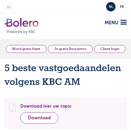
NL
FR
MENU
Powered by KBC
Analyse en Inzicht
Word gratis klant
Je gratis Beursintro
Client login
5 beste vastgoedaandelen
Platformen
volgens KBC AM
Bolero
Aanbod
Mobile
Markten
Academy
Download hier uw topic
Producten
Producten
Tarieven
Download
Platformen