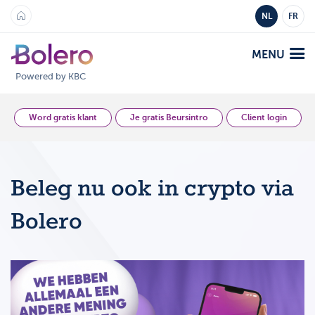
NL
FR
MENU
Powered by KBC
Analyse en Inzicht
Word gratis klant
Je gratis Beursintro
Client login
Platformen
Beleg nu ook in crypto via
Bolero
Aanbod
Bolero
Mobile
Markten
Academy
Producten
Producten
Tarieven
Platformen