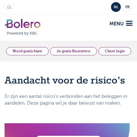
NL
FR
MENU
Powered by KBC
Analyse en Inzicht
Word gratis klant
Je gratis Beursintro
Client login
Platformen
Aandacht voor de risico's
Bolero
Aanbod
Mobile
Er zijn een aantal risico's verbonden aan het beleggen in
Markten
aandelen. Deze pagina wil je daar bewust van maken.
Academy
Producten
Producten
Tarieven
Platformen