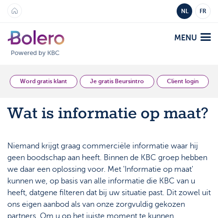
NL
FR
MENU
Powered by KBC
Analyse en Inzicht
Word gratis klant
Je gratis Beursintro
Client login
Wat is informatie op maat?
Platformen
Bolero
Aanbod
Niemand krijgt graag commerciële informatie waar hij
Mobile
geen boodschap aan heeft. Binnen de KBC groep hebben
Markten
Academy
we daar een oplossing voor. Met 'Informatie op maat'
Producten
kunnen we, op basis van alle informatie die KBC van u
Producten
heeft, datgene filteren dat bij uw situatie past. Dit zowel uit
Tarieven
ons eigen aanbod als van onze zorgvuldig gekozen
Platformen
partners. Om u op het juiste moment te kunnen