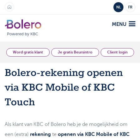
NL
FR
MENU
Powered by KBC
Analyse en Inzicht
Word gratis klant
Je gratis Beursintro
Client login
Bolero-rekening openen
Platformen
via KBC Mobile of KBC
Bolero
Aanbod
Mobile
Touch
Markten
Academy
Producten
Producten
Tarieven
Als klant van KBC of Bolero heb je de mogelijkheid om
Platformen
een (extra)
rekening
te
openen via KBC Mobile of KBC