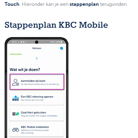
Support
Touch
. Hieronder kan je een
stappenplan
terugvinden.
Strategie & Analyse
Documentcenter
Stappenplan KBC Mobile
Veelgestelde vragen
Lexicon