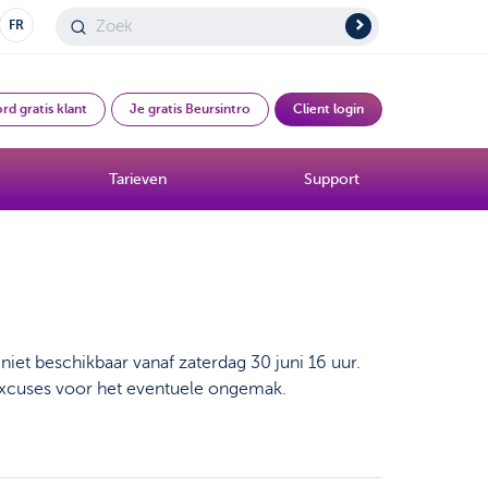
FR
rd gratis klant
Je gratis Beursintro
Client login
Tarieven
Support
iet beschikbaar vanaf zaterdag 30 juni 16 uur.
 excuses voor het eventuele ongemak.