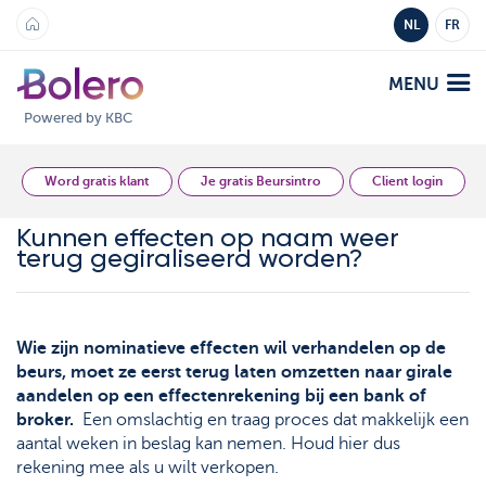
NL
FR
MENU
Powered by KBC
Analyse en Inzicht
Word gratis klant
Je gratis Beursintro
Client login
Kunnen effecten op naam weer
Platformen
terug gegiraliseerd worden?
Bolero
Aanbod
Mobile
Wie zijn nominatieve effecten wil verhandelen op de
Markten
Academy
beurs, moet ze eerst terug laten omzetten naar girale
aandelen op een effectenrekening bij een bank of
Producten
broker.
Een omslachtig en traag proces dat makkelijk een
Producten
Tarieven
aantal weken in beslag kan nemen. Houd hier dus
Platformen
rekening mee als u wilt verkopen.