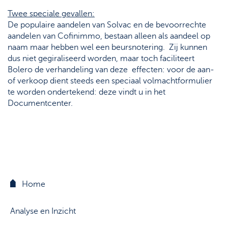
Support
Strategie & Analyse
Twee speciale gevallen:
De populaire aandelen van Solvac en de bevoorrechte
Documentcenter
aandelen van Cofinimmo, bestaan alleen als aandeel op
naam maar hebben wel een beursnotering. Zij kunnen
Veelgestelde vragen
dus niet gegiraliseerd worden, maar toch faciliteert
Lexicon
Bolero de verhandeling van deze effecten: voor de aan-
of verkoop dient steeds een speciaal volmachtformulier
te worden ondertekend: deze vindt u in het
Documentcenter.
Home
Analyse en Inzicht