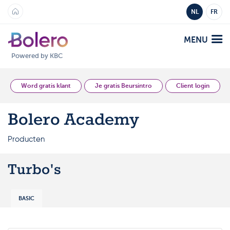
NL
FR
MENU
Powered by KBC
Analyse en Inzicht
Word gratis klant
Je gratis Beursintro
Client login
Bolero Academy
Platformen
Producten
Bolero
Aanbod
Mobile
Turbo's
Markten
Academy
Producten
Producten
BASIC
Tarieven
Platformen