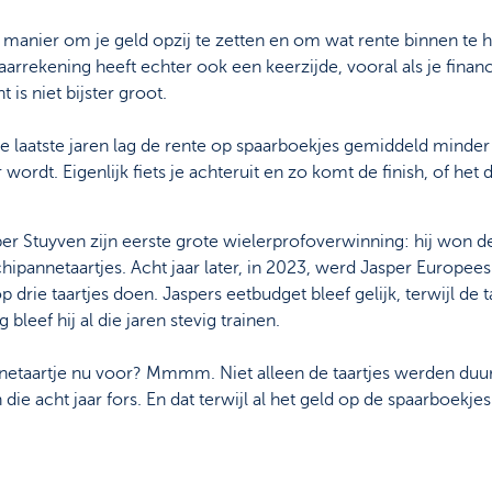
 manier om je geld opzij te zetten en om wat rente binnen te h
aarrekening heeft echter ook een keerzijde, vooral als je financ
 is niet bijster groot.
e laatste jaren lag de rente op spaarboekjes gemiddeld minde
 wordt. Eigenlijk fiets je achteruit en zo komt de finish, of het 
n.
sper Stuyven zijn eerste grote wielerprofoverwinning: hij won d
chipannetaartjes. Acht jaar later, in 2023, werd Jasper Europees
rie taartjes doen. Jaspers eetbudget bleef gelijk, terwijl de ta
leef hij al die jaren stevig trainen.
nnetaartje nu voor? Mmmm. Niet alleen de taartjes werden duu
 die acht jaar fors. En dat terwijl al het geld op de spaarboekjes