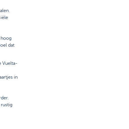
alen.
iële
r hoog
doel dat
e Vuelta-
artjes in
rder.
 rustig