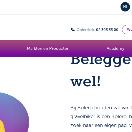
NL
Wo
Orderdesk:
02 303 33 00
Markten en Producten
Academy
Belegge
wel!
Bij Bolero houden we van 
gravelbiker is een Bolero-
zoek naar een eigen pad, v