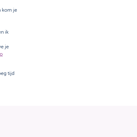
n kom je
n ik
we je
ro
eg tijd