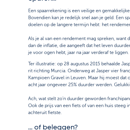
Een spaarrekening is een veilige en gemakkelijke
Bovendien kan je redelijk snel aan je geld. Een sp
doelen op de langere termijn hebt: het rendement
Als je al van een rendement mag spreken, want d
dan de inflatie, die aangeeft dat het leven duurder
je voor ogen hebt, jaar na jaar verderaf te ligge
Ter illustratie: op 28 augustus 2015 behaalde Ja
rit richting Murcia. Onderweg at Jasper vier fran
Kampioen Gravel in Leuven. Maar hij moest dat op d
acht jaar ongeveer 25% duurder werden. Gelukkig b
Ach, wat stelt zo’n duurder geworden franchipa
Ook de prijs van een fiets of van een huis steeg in
achteruit fietste.
... of beleggen?