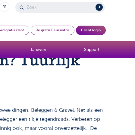
FR
rd gratis klant
Je gratis Beursintro
Client login
Tarieven
Support
n? Tuurlijk
twee dingen: Beleggen & Gravel. Net als een
belegger een tikje tegendraads. Verbeten op
innig ook, maar vooral onverzettelijk. De