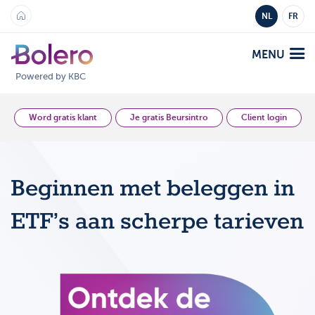
NL
FR
MENU
Powered by KBC
Analyse en Inzicht
Word gratis klant
Je gratis Beursintro
Client login
Platformen
Beginnen met beleggen in
Bolero
Aanbod
ETF’s aan scherpe tarieven
Mobile
Markten
Academy
Producten
Producten
Tarieven
Platformen