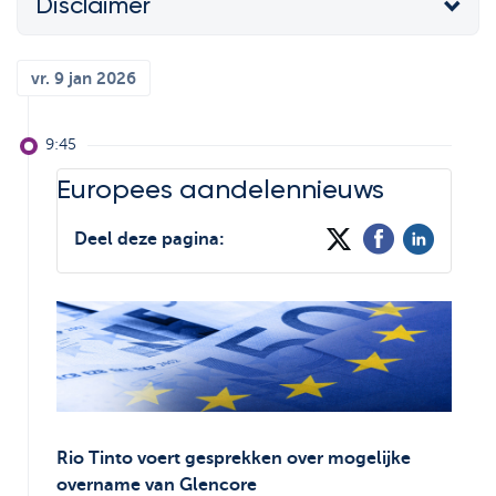
Disclaimer
Support
De wereld van
Strategie & Analyse
ETF's
Documentcenter
vr. 9 jan 2026
Bolero Live
Veelgestelde vragen
Onze analisten
9:45
Lexicon
Beursboeken in de
Europees aandelennieuws
kijker
Deel deze pagina:
Rio Tinto voert gesprekken over mogelijke
overname van Glencore