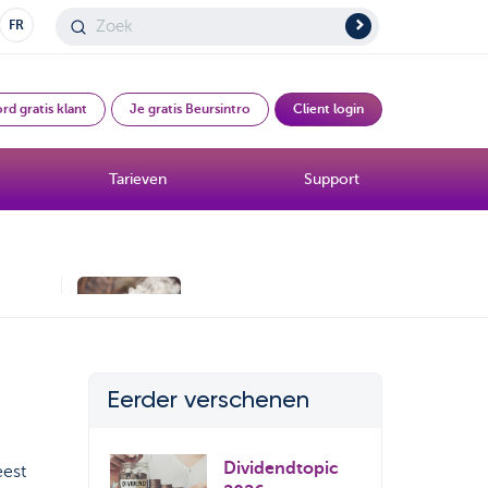
FR
rd gratis klant
Je gratis Beursintro
Client login
Tarieven
Support
Beurs bij 't Ontbijt
Beursboeken in de
en
kijker
Eerder verschenen
Dividendtopic
eest