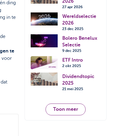
2026
één ding
27 apr 2026
g
Wereldselectie
ng in te
2026
23 dec 2025
nde
Bolero Benelux
Selectie
gen te
9 dec 2025
r voor
ETF Intro
2 okt 2025
Dividendtopic
 dat
2025
21 mei 2025
Toon meer