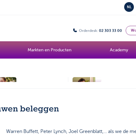
NL
Wo
Orderdesk:
02 303 33 00
Markten en Producten
Academy
Topic
ETF Intro
Bolero Live
Onze analist
uwen beleggen
Warren Buffett, Peter Lynch, Joel Greenblatt,… als we de m