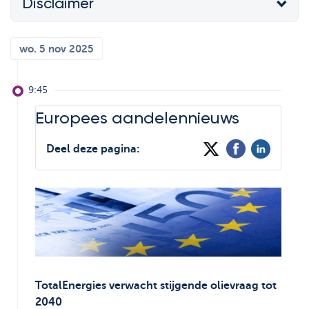
Disclaimer
Support
De wereld van
Strategie & Analyse
ETF's
Documentcenter
wo. 5 nov 2025
Bolero Live
Veelgestelde vragen
Onze analisten
9:45
Lexicon
Beursboeken in de
Europees aandelennieuws
kijker
Deel deze pagina:
TotalEnergies verwacht stijgende olievraag tot
2040