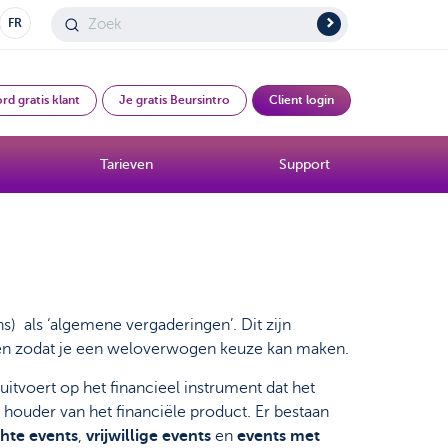
FR
rd gratis klant
Je gratis Beursintro
Client login
Tarieven
Support
s) als ‘algemene vergaderingen’. Dit zijn
eden zodat je een weloverwogen keuze kan maken.
itvoert op het financieel instrument dat het
 houder van het financiële product. Er bestaan
chte events
,
vrijwillige events
en
events met