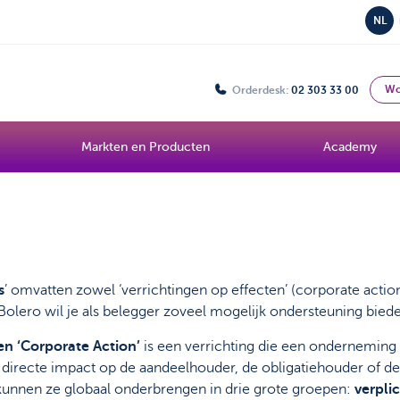
NL
Wo
Orderdesk:
02 303 33 00
Markten en Producten
Academy
s
’ omvatten zowel ‘verrichtingen op effecten’ (corporate action
 Bolero wil je als belegger zoveel mogelijk ondersteuning bi
een ‘Corporate Action’
is een verrichting die een onderneming u
 directe impact op de aandeelhouder, de obligatiehouder of de
 kunnen ze globaal onderbrengen in drie grote groepen:
verpli