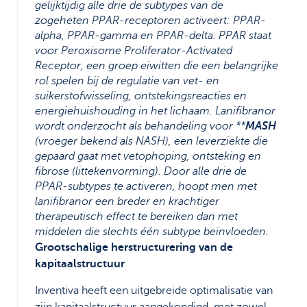
gelijktijdig alle drie de subtypes van de
zogeheten PPAR-receptoren activeert: PPAR-
alpha, PPAR-gamma en PPAR-delta. PPAR staat
voor Peroxisome Proliferator-Activated
Receptor, een groep eiwitten die een belangrijke
rol spelen bij de regulatie van vet- en
suikerstofwisseling, ontstekingsreacties en
energiehuishouding in het lichaam. Lanifibranor
wordt onderzocht als behandeling voor **
MASH
(vroeger bekend als NASH), een leverziekte die
gepaard gaat met vetophoping, ontsteking en
fibrose (littekenvorming). Door alle drie de
PPAR-subtypes te activeren, hoopt men met
lanifibranor een breder en krachtiger
therapeutisch effect te bereiken dan met
middelen die slechts één subtype beïnvloeden.
Grootschalige herstructurering van de
kapitaalstructuur
Inventiva heeft een uitgebreide optimalisatie van
zijn kapitaalstructuur aangekondigd, met zowel