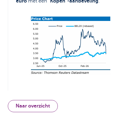
euro
met een
“Kopen”-aanbeveling
.
Naar overzicht