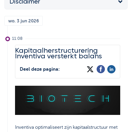
Disclaimer
Support
De wereld van
Strategie & Analyse
ETF's
Documentcenter
wo. 3 jun 2026
Bolero Live
Veelgestelde vragen
Onze analisten
11:08
Lexicon
Beursboeken in de
Kapitaalherstructurering
kijker
Inventiva versterkt balans
Deel deze pagina:
Inventiva optimaliseert zijn kapitaalstructuur met