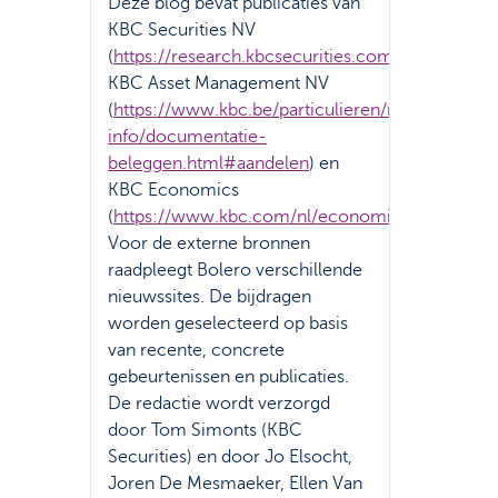
Deze blog bevat publicaties van
KBC Securities NV
(
https://research.kbcsecurities.com/portal/porta
KBC Asset Management NV
(
https://www.kbc.be/particulieren/nl/juridische-
info/documentatie-
beleggen.html#aandelen
) en
KBC Economics
(
https://www.kbc.com/nl/economics.html
).
Voor de externe bronnen
raadpleegt Bolero verschillende
nieuwssites. De bijdragen
worden geselecteerd op basis
van recente, concrete
gebeurtenissen en publicaties.
De redactie wordt verzorgd
door Tom Simonts (KBC
Securities) en door Jo Elsocht,
Joren De Mesmaeker, Ellen Van