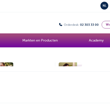
NL
Wo
Orderdesk:
02 303 33 00
Markten en Producten
Academy
Topic
ETF Intro
Bolero Live
Onze analist