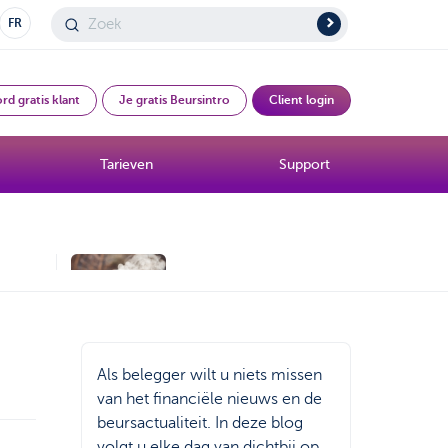
FR
rd gratis klant
Je gratis Beursintro
Client login
Tarieven
Support
Beurs bij 't Ontbijt
Beursboeken in de
en
kijker
Als belegger wilt u niets missen
van het financiële nieuws en de
beursactualiteit. In deze blog
volgt u elke dag van dichtbij op