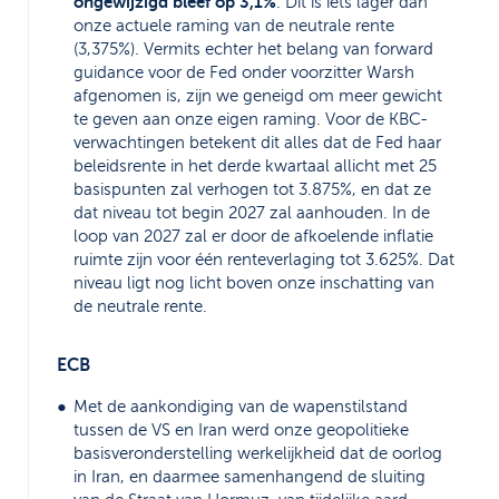
ongewijzigd bleef op 3,1%
. Dit is iets lager dan
onze actuele raming van de neutrale rente
(3,375%). Vermits echter het belang van forward
guidance voor de Fed onder voorzitter Warsh
afgenomen is, zijn we geneigd om meer gewicht
te geven aan onze eigen raming. Voor de KBC-
verwachtingen betekent dit alles dat de Fed haar
beleidsrente in het derde kwartaal allicht met 25
basispunten zal verhogen tot 3.875%, en dat ze
dat niveau tot begin 2027 zal aanhouden. In de
loop van 2027 zal er door de afkoelende inflatie
ruimte zijn voor één renteverlaging tot 3.625%. Dat
niveau ligt nog licht boven onze inschatting van
de neutrale rente.
ECB
Met de aankondiging van de wapenstilstand
tussen de VS en Iran werd onze geopolitieke
basisveronderstelling werkelijkheid dat de oorlog
in Iran, en daarmee samenhangend de sluiting