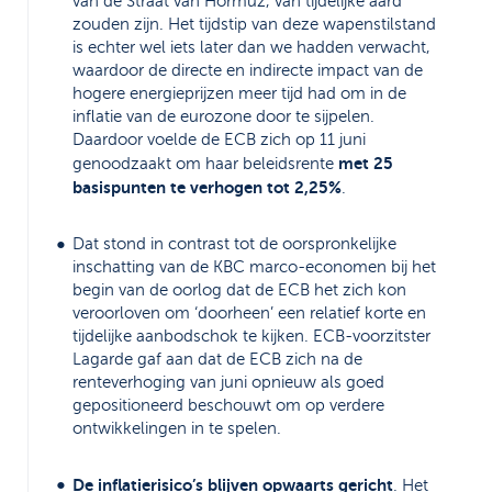
van de Straat van Hormuz, van tijdelijke aard
zouden zijn. Het tijdstip van deze wapenstilstand
is echter wel iets later dan we hadden verwacht,
waardoor de directe en indirecte impact van de
hogere energieprijzen meer tijd had om in de
inflatie van de eurozone door te sijpelen.
Daardoor voelde de ECB zich op 11 juni
met 25
genoodzaakt om haar beleidsrente
basispunten te verhogen tot 2,25%
.
Dat stond in contrast tot de oorspronkelijke
inschatting van de KBC marco-economen bij het
begin van de oorlog dat de ECB het zich kon
veroorloven om ‘doorheen’ een relatief korte en
tijdelijke aanbodschok te kijken. ECB-voorzitster
Lagarde gaf aan dat de ECB zich na de
renteverhoging van juni opnieuw als goed
gepositioneerd beschouwt om op verdere
ontwikkelingen in te spelen.
De inflatierisico’s blijven opwaarts gericht
. Het