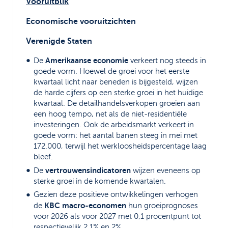
Vooruitblik
Economische vooruitzichten
Verenigde Staten
Amerikaanse economie
De
verkeert nog steeds in
goede vorm. Hoewel de groei voor het eerste
kwartaal licht naar beneden is bijgesteld, wijzen
de harde cijfers op een sterke groei in het huidige
kwartaal. De detailhandelsverkopen groeien aan
een hoog tempo, net als de niet-residentiële
investeringen. Ook de arbeidsmarkt verkeert in
goede vorm: het aantal banen steeg in mei met
172.000, terwijl het werkloosheidspercentage laag
bleef.
vertrouwensindicatoren
De
wijzen eveneens op
sterke groei in de komende kwartalen.
Gezien deze positieve ontwikkelingen verhogen
KBC macro-economen
de
hun groeiprognoses
voor 2026 als voor 2027 met 0,1 procentpunt tot
respectievelijk 2,1% en 2%.