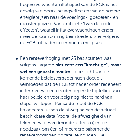
hogere verwachte inflatiepad van de ECB is het
gevolg van doorsijpelingseffecten van de hogere
energieprijzen naar de voedings-, goederen- en
dienstenprijzen. Van expliciete ‘tweederonde-
effecten’, waarbij inflatieverwachtingen onder
meer de loonvorming beïnvloeden, is er volgens
de ECB tot nader order nog geen sprake.
Een renteverhoging met 25 basispunten was
niet echt een “krachtige”, maar
volgens Lagarde
wel een gepaste reactie
. In het licht van de
komende beleidsvergaderingen doet dit
vermoeden dat de ECB tot nader order redeneert
in termen van een eerder beperkte bijstelling van
haar beleid en voorlopig nog niet te hard van
stapel wil lopen. Per saldo moet de ECB
balanceren tussen de afweging van de actueel
beschikbare data (vooral de afwezigheid van
tekenen van tweederonde-effecten) en de
noodzaak om één of meerdere bijkomende
renteverhogingen op tafel te houden. De