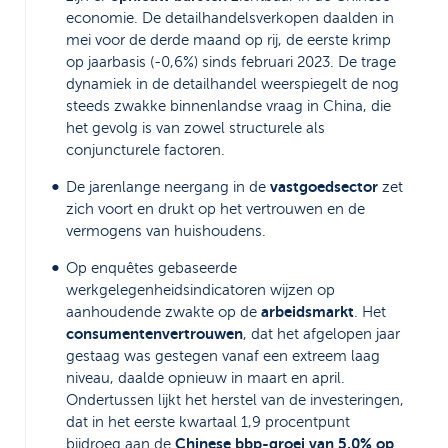
economie. De detailhandelsverkopen daalden in
mei voor de derde maand op rij, de eerste krimp
op jaarbasis (-0,6%) sinds februari 2023. De trage
dynamiek in de detailhandel weerspiegelt de nog
steeds zwakke binnenlandse vraag in China, die
het gevolg is van zowel structurele als
conjuncturele factoren.
vastgoedsector
De jarenlange neergang in de
zet
zich voort en drukt op het vertrouwen en de
vermogens van huishoudens.
Op enquêtes gebaseerde
werkgelegenheidsindicatoren wijzen op
arbeidsmarkt
aanhoudende zwakte op de
. Het
consumentenvertrouwen
, dat het afgelopen jaar
gestaag was gestegen vanaf een extreem laag
niveau, daalde opnieuw in maart en april.
Ondertussen lijkt het herstel van de investeringen,
dat in het eerste kwartaal 1,9 procentpunt
Chinese bbp-groei van 5,0% op
bijdroeg aan de