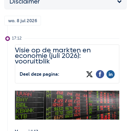
Disclaimer
Support
De wereld van
Strategie & Analyse
ETF's
Documentcenter
wo. 8 jul 2026
Bolero Live
Veelgestelde vragen
Onze analisten
17:12
Lexicon
Beursboeken in de
Visie op de markten en
kijker
economie (juli 2026):
vooruitblik
Deel deze pagina: