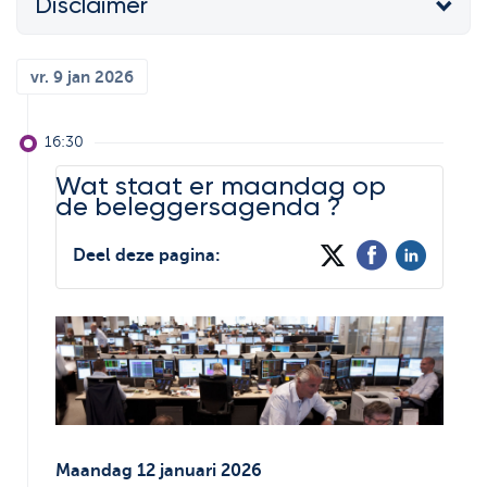
Disclaimer
Support
De wereld van
Strategie & Analyse
ETF's
Documentcenter
vr. 9 jan 2026
Bolero Live
Veelgestelde vragen
Onze analisten
16:30
Lexicon
Beursboeken in de
Wat staat er maandag op
kijker
de beleggersagenda ?
Deel deze pagina:
Maandag 12 januari 2026